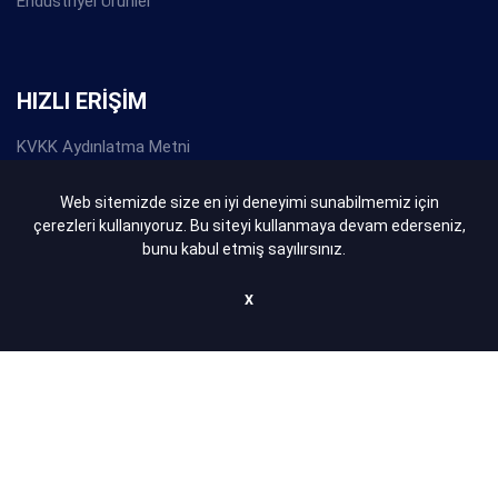
Endüstriyel Ürünler
HIZLI ERİŞİM
KVKK Aydınlatma Metni
Gizlilik Politikası
Web sitemizde size en iyi deneyimi sunabilmemiz için
çerezleri kullanıyoruz. Bu siteyi kullanmaya devam ederseniz,
Çerez Politikası
bunu kabul etmiş sayılırsınız.
Bize Ulaşın
X
Copyrights ©
2026
.
Bakır Conta Balata San. Tic. Ltd. Şti.
Tüm
Hakları Saklıdır.