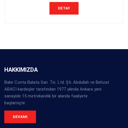
DETAY
HAKKIMIZDA
Bakır Conta Balata San. Tic. Ltd. Şti. Abdullah ve Behzat
ABACI kardeşler tarafından 1977 yılında Ankara yeni
sanayide 15 metrekarelik bir alanda faaliyete
başlamıştır.
DEVAMI