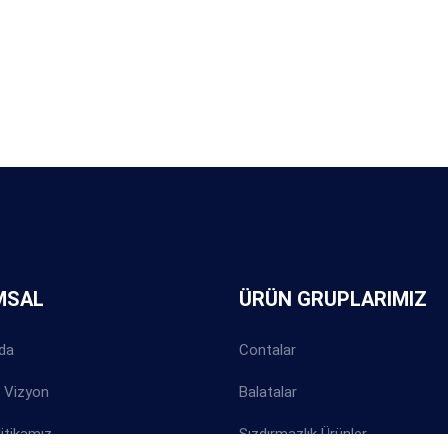
MSAL
ÜRÜN GRUPLARIMIZ
da
Contalar
 Vizyon
Balatalar
litikamız
Sızdırmazlık Ürünler