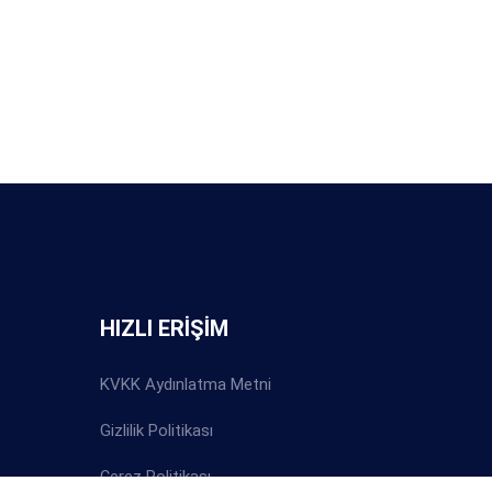
HIZLI ERİŞİM
KVKK Aydınlatma Metni
Gizlilik Politikası
Çerez Politikası