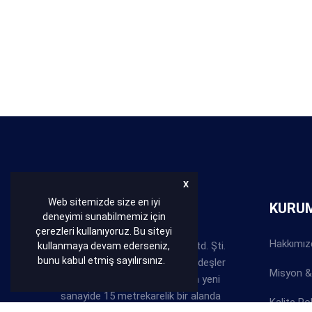
X
Web sitemizde size en iyi
HAKKIMIZDA
KURU
deneyimi sunabilmemiz için
çerezleri kullanıyoruz. Bu siteyi
Hakkımız
Bakır Conta Balata San. Tic. Ltd. Şti.
kullanmaya devam ederseniz,
bunu kabul etmiş sayılırsınız.
Abdullah ve Behzat ABACI kardeşler
Misyon &
tarafından 1977 yılında Ankara yeni
sanayide 15 metrekarelik bir alanda
Kalite Po