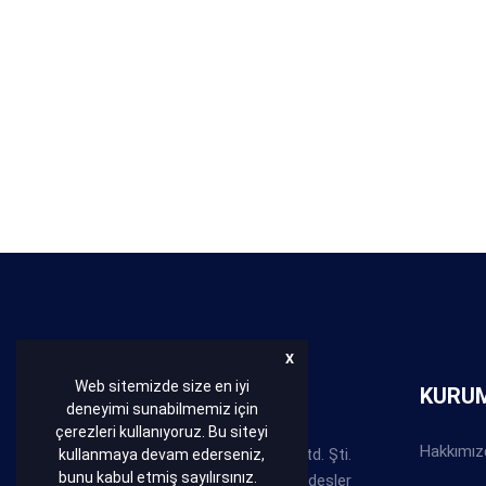
X
Web sitemizde size en iyi
HAKKIMIZDA
KURU
deneyimi sunabilmemiz için
çerezleri kullanıyoruz. Bu siteyi
Hakkımız
Bakır Conta Balata San. Tic. Ltd. Şti.
kullanmaya devam ederseniz,
bunu kabul etmiş sayılırsınız.
Abdullah ve Behzat ABACI kardeşler