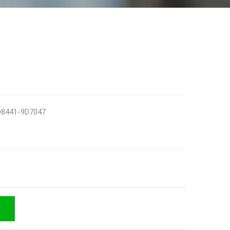
D8441-9D7047