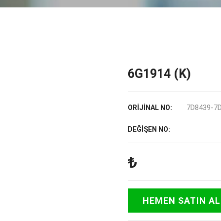
6G1914 (K)
7D8439-7
ORİJİNAL NO:
DEĞİŞEN NO:
₺
HEMEN SATIN AL