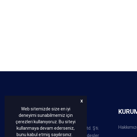
X
Web sitemizde size en iyi
HAKKIMIZDA
KURU
deneyimi sunabilmemiz için
çerezleri kullanıyoruz. Bu siteyi
Hakkımız
Bakır Conta Balata San. Tic. Ltd. Şti.
kullanmaya devam ederseniz,
bunu kabul etmiş sayılırsınız.
Abdullah ve Behzat ABACI kardeşler