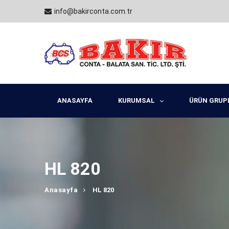
info@bakirconta.com.tr
ANASAYFA
KURUMSAL
ÜRÜN GRUP
HL 820
Anasayfa
HL 820