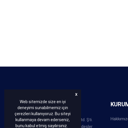
X
Web sitemizde size en iyi
HAKKIMIZDA
KURU
deneyimi sunabilmemiz için
çerezleri kullanıyoruz. Bu siteyi
Hakkımız
Bakır Conta Balata San. Tic. Ltd. Şti.
kullanmaya devam ederseniz,
bunu kabul etmiş sayılırsınız.
Abdullah ve Behzat ABACI kardeşler