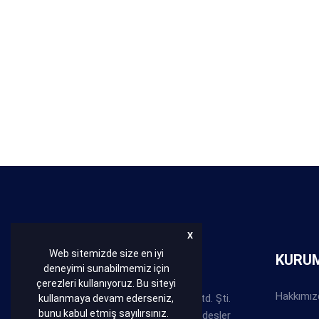
X
Web sitemizde size en iyi
HAKKIMIZDA
KURU
deneyimi sunabilmemiz için
çerezleri kullanıyoruz. Bu siteyi
Hakkımız
Bakır Conta Balata San. Tic. Ltd. Şti.
kullanmaya devam ederseniz,
bunu kabul etmiş sayılırsınız.
Abdullah ve Behzat ABACI kardeşler