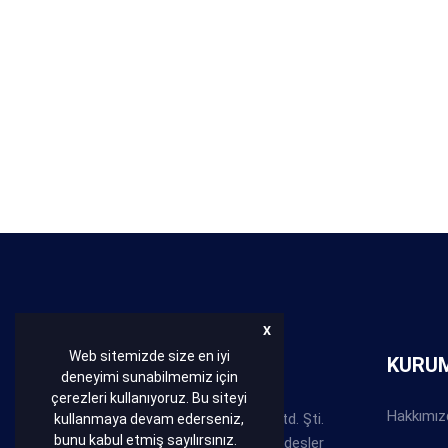
X
Web sitemizde size en iyi
HAKKIMIZDA
KURU
deneyimi sunabilmemiz için
çerezleri kullanıyoruz. Bu siteyi
Hakkımız
Bakır Conta Balata San. Tic. Ltd. Şti.
kullanmaya devam ederseniz,
bunu kabul etmiş sayılırsınız.
Abdullah ve Behzat ABACI kardeşler